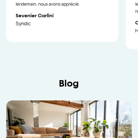
lendemain, nous avons apprécié.
l
r
Sevenier Carlini
Syndic
H
Blog