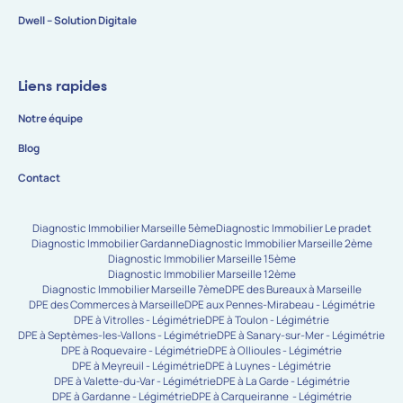
Dwell – Solution Digitale
Liens rapides
Notre équipe
Blog
Contact
Diagnostic Immobilier Marseille 5ème
Diagnostic Immobilier Le pradet
Diagnostic Immobilier Gardanne
Diagnostic Immobilier Marseille 2ème
Diagnostic Immobilier Marseille 15ème
Diagnostic Immobilier Marseille 12ème
Diagnostic Immobilier Marseille 7ème
DPE des Bureaux à Marseille
DPE des Commerces à Marseille
DPE aux Pennes-Mirabeau - Légimétrie
DPE à Vitrolles - Légimétrie
DPE à Toulon - Légimétrie
DPE à Septèmes-les-Vallons - Légimétrie
DPE à Sanary-sur-Mer - Légimétrie
DPE à Roquevaire - Légimétrie
DPE à Ollioules - Légimétrie
DPE à Meyreuil - Légimétrie
DPE à Luynes - Légimétrie
DPE à Valette-du-Var - Légimétrie
DPE à La Garde - Légimétrie
DPE à Gardanne - Légimétrie
DPE à Carqueiranne - Légimétrie