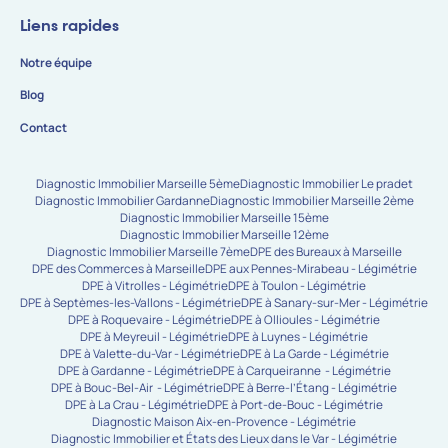
Liens rapides
Notre équipe
Blog
Contact
Diagnostic Immobilier Marseille 5ème
Diagnostic Immobilier Le pradet
Diagnostic Immobilier Gardanne
Diagnostic Immobilier Marseille 2ème
Diagnostic Immobilier Marseille 15ème
Diagnostic Immobilier Marseille 12ème
Diagnostic Immobilier Marseille 7ème
DPE des Bureaux à Marseille
DPE des Commerces à Marseille
DPE aux Pennes-Mirabeau - Légimétrie
DPE à Vitrolles - Légimétrie
DPE à Toulon - Légimétrie
DPE à Septèmes-les-Vallons - Légimétrie
DPE à Sanary-sur-Mer - Légimétrie
DPE à Roquevaire - Légimétrie
DPE à Ollioules - Légimétrie
DPE à Meyreuil - Légimétrie
DPE à Luynes - Légimétrie
DPE à Valette-du-Var - Légimétrie
DPE à La Garde - Légimétrie
DPE à Gardanne - Légimétrie
DPE à Carqueiranne - Légimétrie
DPE à Bouc-Bel-Air - Légimétrie
DPE à Berre-l’Étang - Légimétrie
DPE à La Crau - Légimétrie
DPE à Port-de-Bouc - Légimétrie
Diagnostic Maison Aix-en-Provence - Légimétrie
Diagnostic Immobilier et États des Lieux dans le Var - Légimétrie