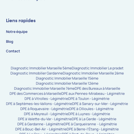
Liens rapides
Notre équipe
Blog
Contact
Diagnostic Immobilier Marseille 5ème
Diagnostic Immobilier Le pradet
Diagnostic Immobilier Gardanne
Diagnostic Immobilier Marseille 2ème
Diagnostic Immobilier Marseille 15ème
Diagnostic Immobilier Marseille 12ème
Diagnostic Immobilier Marseille 7ème
DPE des Bureaux à Marseille
DPE des Commerces à Marseille
DPE aux Pennes-Mirabeau - Légimétrie
DPE à Vitrolles - Légimétrie
DPE à Toulon - Légimétrie
DPE à Septèmes-les-Vallons - Légimétrie
DPE à Sanary-sur-Mer - Légimétrie
DPE à Roquevaire - Légimétrie
DPE à Ollioules - Légimétrie
DPE à Meyreuil - Légimétrie
DPE à Luynes - Légimétrie
DPE à Valette-du-Var - Légimétrie
DPE à La Garde - Légimétrie
DPE à Gardanne - Légimétrie
DPE à Carqueiranne - Légimétrie
DPE à Bouc-Bel-Air - Légimétrie
DPE à Berre-l’Étang - Légimétrie