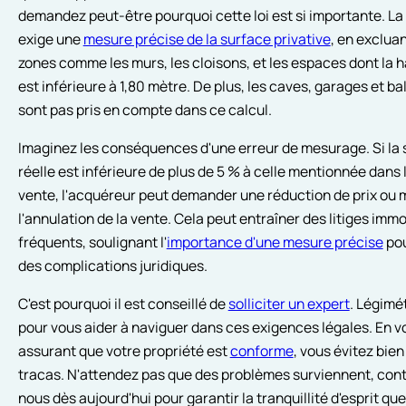
demandez peut-être pourquoi cette loi est si importante. La 
exige une
mesure précise de la surface privative
, en exclua
zones comme les murs, les cloisons, et les espaces dont la 
est inférieure à 1,80 mètre. De plus, les caves, garages et b
sont pas pris en compte dans ce calcul.
Imaginez les conséquences d'une erreur de mesurage. Si la 
réelle est inférieure de plus de 5 % à celle mentionnée dans 
vente, l'acquéreur peut demander une réduction de prix ou
l'annulation de la vente. Cela peut entraîner des litiges immo
fréquents, soulignant l'
importance d'une mesure précise
pou
des complications juridiques.
C'est pourquoi il est conseillé de
solliciter un expert
. Légimét
pour vous aider à naviguer dans ces exigences légales. En v
assurant que votre propriété est
conforme
, vous évitez bien
tracas. N'attendez pas que des problèmes surviennent, con
nous dès aujourd'hui pour garantir la tranquillité d'esprit qu