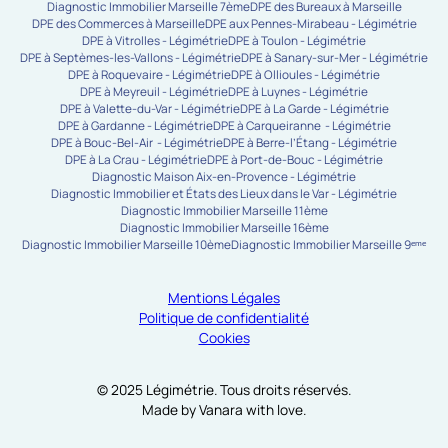
Diagnostic Immobilier Marseille 7ème
DPE des Bureaux à Marseille
DPE des Commerces à Marseille
DPE aux Pennes-Mirabeau - Légimétrie
DPE à Vitrolles - Légimétrie
DPE à Toulon - Légimétrie
DPE à Septèmes-les-Vallons - Légimétrie
DPE à Sanary-sur-Mer - Légimétrie
DPE à Roquevaire - Légimétrie
DPE à Ollioules - Légimétrie
DPE à Meyreuil - Légimétrie
DPE à Luynes - Légimétrie
DPE à Valette-du-Var - Légimétrie
DPE à La Garde - Légimétrie
DPE à Gardanne - Légimétrie
DPE à Carqueiranne - Légimétrie
DPE à Bouc-Bel-Air - Légimétrie
DPE à Berre-l’Étang - Légimétrie
DPE à La Crau - Légimétrie
DPE à Port-de-Bouc - Légimétrie
Diagnostic Maison Aix-en-Provence - Légimétrie
Diagnostic Immobilier et États des Lieux dans le Var - Légimétrie
Diagnostic Immobilier Marseille 11ème
Diagnostic Immobilier Marseille 16ème
Diagnostic Immobilier Marseille 10ème
Diagnostic Immobilier Marseille 9ᵉᵐᵉ
Mentions Légales
Politique de confidentialité
Cookies
© 2025 Légimétrie. Tous droits réservés.
Made by Vanara with love.