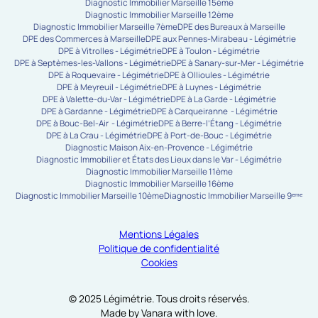
Diagnostic Immobilier Marseille 15ème
Diagnostic Immobilier Marseille 12ème
Diagnostic Immobilier Marseille 7ème
DPE des Bureaux à Marseille
DPE des Commerces à Marseille
DPE aux Pennes-Mirabeau - Légimétrie
DPE à Vitrolles - Légimétrie
DPE à Toulon - Légimétrie
DPE à Septèmes-les-Vallons - Légimétrie
DPE à Sanary-sur-Mer - Légimétrie
DPE à Roquevaire - Légimétrie
DPE à Ollioules - Légimétrie
DPE à Meyreuil - Légimétrie
DPE à Luynes - Légimétrie
DPE à Valette-du-Var - Légimétrie
DPE à La Garde - Légimétrie
DPE à Gardanne - Légimétrie
DPE à Carqueiranne - Légimétrie
DPE à Bouc-Bel-Air - Légimétrie
DPE à Berre-l’Étang - Légimétrie
DPE à La Crau - Légimétrie
DPE à Port-de-Bouc - Légimétrie
Diagnostic Maison Aix-en-Provence - Légimétrie
Diagnostic Immobilier et États des Lieux dans le Var - Légimétrie
Diagnostic Immobilier Marseille 11ème
Diagnostic Immobilier Marseille 16ème
Diagnostic Immobilier Marseille 10ème
Diagnostic Immobilier Marseille 9ᵉᵐᵉ
Mentions Légales
Politique de confidentialité
Cookies
© 2025 Légimétrie. Tous droits réservés.
Made by Vanara with love.