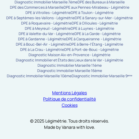
Diagnostic Immobilier Marseille 7ème
DPE des Bureaux à Marseille
DPE des Commerces à Marseille
DPE aux Pennes-Mirabeau - Légimétrie
DPE à Vitrolles - Légimétrie
DPE à Toulon - Légimétrie
DPE à Septèmes-les-Vallons - Légimétrie
DPE à Sanary-sur-Mer - Légimétrie
DPE à Roquevaire - Légimétrie
DPE à Ollioules - Légimétrie
DPE à Meyreuil - Légimétrie
DPE à Luynes - Légimétrie
DPE à Valette-du-Var - Légimétrie
DPE à La Garde - Légimétrie
DPE à Gardanne - Légimétrie
DPE à Carqueiranne - Légimétrie
DPE à Bouc-Bel-Air - Légimétrie
DPE à Berre-l’Étang - Légimétrie
DPE à La Crau - Légimétrie
DPE à Port-de-Bouc - Légimétrie
Diagnostic Maison Aix-en-Provence - Légimétrie
Diagnostic Immobilier et États des Lieux dans le Var - Légimétrie
Diagnostic Immobilier Marseille 11ème
Diagnostic Immobilier Marseille 16ème
Diagnostic Immobilier Marseille 10ème
Diagnostic Immobilier Marseille 9ᵉᵐᵉ
Mentions Légales
Politique de confidentialité
Cookies
© 2025 Légimétrie. Tous droits réservés.
Made by Vanara with love.