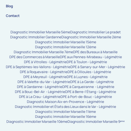
Blog
Contact
Diagnostic Immobilier Marseille 5ème
Diagnostic Immobilier Le pradet
Diagnostic Immobilier Gardanne
Diagnostic Immobilier Marseille 2ème
Diagnostic Immobilier Marseille 15ème
Diagnostic Immobilier Marseille 12ème
Diagnostic Immobilier Marseille 7ème
DPE des Bureaux à Marseille
DPE des Commerces à Marseille
DPE aux Pennes-Mirabeau - Légimétrie
DPE à Vitrolles - Légimétrie
DPE à Toulon - Légimétrie
DPE à Septèmes-les-Vallons - Légimétrie
DPE à Sanary-sur-Mer - Légimétrie
DPE à Roquevaire - Légimétrie
DPE à Ollioules - Légimétrie
DPE à Meyreuil - Légimétrie
DPE à Luynes - Légimétrie
DPE à Valette-du-Var - Légimétrie
DPE à La Garde - Légimétrie
DPE à Gardanne - Légimétrie
DPE à Carqueiranne - Légimétrie
DPE à Bouc-Bel-Air - Légimétrie
DPE à Berre-l’Étang - Légimétrie
DPE à La Crau - Légimétrie
DPE à Port-de-Bouc - Légimétrie
Diagnostic Maison Aix-en-Provence - Légimétrie
Diagnostic Immobilier et États des Lieux dans le Var - Légimétrie
Diagnostic Immobilier Marseille 11ème
Diagnostic Immobilier Marseille 16ème
Diagnostic Immobilier Marseille 10ème
Diagnostic Immobilier Marseille 9ᵉᵐᵉ