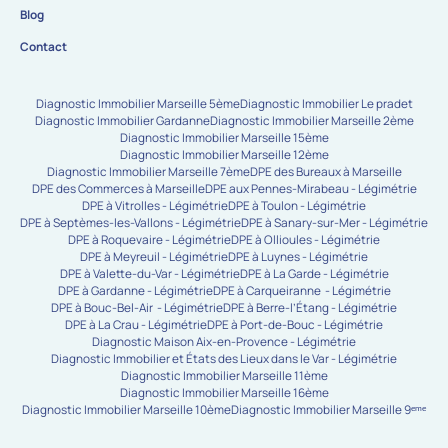
Blog
Contact
Diagnostic Immobilier Marseille 5ème
Diagnostic Immobilier Le pradet
Diagnostic Immobilier Gardanne
Diagnostic Immobilier Marseille 2ème
Diagnostic Immobilier Marseille 15ème
Diagnostic Immobilier Marseille 12ème
Diagnostic Immobilier Marseille 7ème
DPE des Bureaux à Marseille
DPE des Commerces à Marseille
DPE aux Pennes-Mirabeau - Légimétrie
DPE à Vitrolles - Légimétrie
DPE à Toulon - Légimétrie
DPE à Septèmes-les-Vallons - Légimétrie
DPE à Sanary-sur-Mer - Légimétrie
DPE à Roquevaire - Légimétrie
DPE à Ollioules - Légimétrie
DPE à Meyreuil - Légimétrie
DPE à Luynes - Légimétrie
DPE à Valette-du-Var - Légimétrie
DPE à La Garde - Légimétrie
DPE à Gardanne - Légimétrie
DPE à Carqueiranne - Légimétrie
DPE à Bouc-Bel-Air - Légimétrie
DPE à Berre-l’Étang - Légimétrie
DPE à La Crau - Légimétrie
DPE à Port-de-Bouc - Légimétrie
Diagnostic Maison Aix-en-Provence - Légimétrie
Diagnostic Immobilier et États des Lieux dans le Var - Légimétrie
Diagnostic Immobilier Marseille 11ème
Diagnostic Immobilier Marseille 16ème
Diagnostic Immobilier Marseille 10ème
Diagnostic Immobilier Marseille 9ᵉᵐᵉ