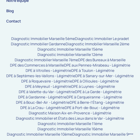
Notre équipe
Blog
Contact
Diagnostic Immobilier Marseille 5ème
Diagnostic Immobilier Le pradet
Diagnostic Immobilier Gardanne
Diagnostic Immobilier Marseille 2ème
Diagnostic Immobilier Marseille 15ème
Diagnostic Immobilier Marseille 12ème
Diagnostic Immobilier Marseille 7ème
DPE des Bureaux à Marseille
DPE des Commerces à Marseille
DPE aux Pennes-Mirabeau - Légimétrie
DPE à Vitrolles - Légimétrie
DPE à Toulon - Légimétrie
DPE à Septèmes-les-Vallons - Légimétrie
DPE à Sanary-sur-Mer - Légimétrie
DPE à Roquevaire - Légimétrie
DPE à Ollioules - Légimétrie
DPE à Meyreuil - Légimétrie
DPE à Luynes - Légimétrie
DPE à Valette-du-Var - Légimétrie
DPE à La Garde - Légimétrie
DPE à Gardanne - Légimétrie
DPE à Carqueiranne - Légimétrie
DPE à Bouc-Bel-Air - Légimétrie
DPE à Berre-l’Étang - Légimétrie
DPE à La Crau - Légimétrie
DPE à Port-de-Bouc - Légimétrie
Diagnostic Maison Aix-en-Provence - Légimétrie
Diagnostic Immobilier et États des Lieux dans le Var - Légimétrie
Diagnostic Immobilier Marseille 11ème
Diagnostic Immobilier Marseille 16ème
Diagnostic Immobilier Marseille 10ème
Diagnostic Immobilier Marseille 9ᵉᵐᵉ