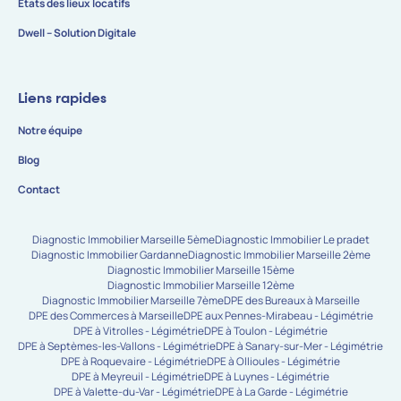
États des lieux locatifs
Dwell – Solution Digitale
Liens rapides
Notre équipe
Blog
Contact
Diagnostic Immobilier Marseille 5ème
Diagnostic Immobilier Le pradet
Diagnostic Immobilier Gardanne
Diagnostic Immobilier Marseille 2ème
Diagnostic Immobilier Marseille 15ème
Diagnostic Immobilier Marseille 12ème
Diagnostic Immobilier Marseille 7ème
DPE des Bureaux à Marseille
DPE des Commerces à Marseille
DPE aux Pennes-Mirabeau - Légimétrie
DPE à Vitrolles - Légimétrie
DPE à Toulon - Légimétrie
DPE à Septèmes-les-Vallons - Légimétrie
DPE à Sanary-sur-Mer - Légimétrie
DPE à Roquevaire - Légimétrie
DPE à Ollioules - Légimétrie
DPE à Meyreuil - Légimétrie
DPE à Luynes - Légimétrie
DPE à Valette-du-Var - Légimétrie
DPE à La Garde - Légimétrie