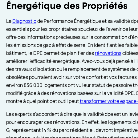
Énergétique des Propriétés
Le
Diagnostic
de Performance Énergétique et sa validité dp
essentiels pour les propriétaires soucieux de l'avenir de leur 
offre des informations précieuses sur la consommation d'én
les émissions de gaz à effet de serre. En identifiant les faibl
bâtiment, le DPE permet de planifier des
rénovations
ciblées
améliorer l'efficacité énergétique. Avez-vous déjà pensé à l
des travaux d'isolation ou le remplacement de systèmes de
obsolètes pourraient avoir sur votre confort et vos factures
environ 836 000 logements ont vu leur statut de passoire t
modifié grâce à des rénovations basées sur la validité DPE. 
montre à quel point cet outil peut
transformer votre espace 
Les experts s'accordent à dire que la validité dpe est un levi
pour encourager ces rénovations. En effet, les logements cl
G, représentant 14 % du parc résidentiel, devront impérativ
rénovés pour éviter des sanctions liées à l'interdiction de lo