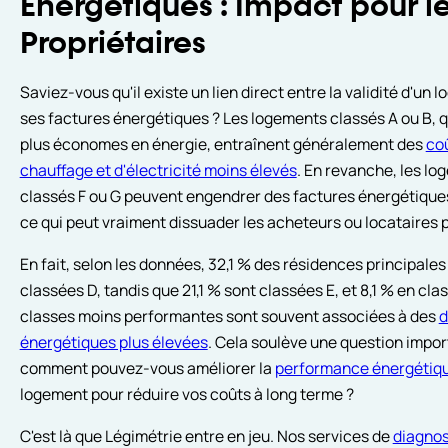
Énergétiques : Impact pour l
Propriétaires
Saviez-vous qu'il existe un lien direct entre la validité d'un 
ses factures énergétiques ? Les logements classés A ou B, q
plus économes en énergie, entraînent généralement des
co
chauffage et d'électricité moins élevés
. En revanche, les l
classés F ou G peuvent engendrer des factures énergétique
ce qui peut vraiment dissuader les acheteurs ou locataires p
En fait, selon les données, 32,1 % des résidences principales
classées D, tandis que 21,1 % sont classées E, et 8,1 % en clas
classes moins performantes sont souvent associées à des
d
énergétiques plus élevées
. Cela soulève une question impor
comment pouvez-vous améliorer la
performance énergétiq
logement pour réduire vos coûts à long terme ?
C'est là que Légimétrie entre en jeu. Nos services de
diagnos