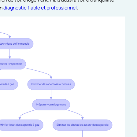
un
diagnostic fiable et professionnel
.