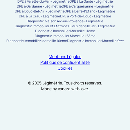
DPE à Valette-du-Var - Légimétrie
DPE à La Garde - Légimétrie
DPE à Gardanne - Légimétrie
DPE à Carqueiranne - Légimétrie
DPE à Bouc-Bel-Air - Légimétrie
DPE à Berre-l’Étang - Légimétrie
DPE à La Crau - Légimétrie
DPE à Port-de-Bouc - Légimétrie
Diagnostic Maison Aix-en-Provence - Légimétrie
Diagnostic Immobilier et États des Lieux dans le Var - Légimétrie
Diagnostic Immobilier Marseille 11ème
Diagnostic Immobilier Marseille 16ème
Diagnostic Immobilier Marseille 10ème
Diagnostic Immobilier Marseille 9ᵉᵐᵉ
Mentions Légales
Politique de confidentialité
Cookies
© 2025 Légimétrie. Tous droits réservés.
Made by Vanara with love.