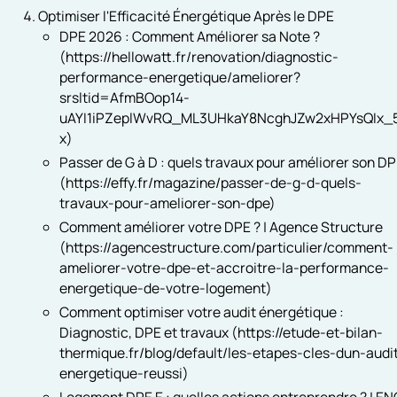
Optimiser l'Efficacité Énergétique Après le DPE
DPE 2026 : Comment Améliorer sa Note ?
(https://hellowatt.fr/renovation/diagnostic-
performance-energetique/ameliorer?
srsltid=AfmBOop14-
uAYI1iPZeplWvRQ_ML3UHkaY8NcghJZw2xHPYsQIx_
x)
Passer de G à D : quels travaux pour améliorer son DP
(https://effy.fr/magazine/passer-de-g-d-quels-
travaux-pour-ameliorer-son-dpe)
Comment améliorer votre DPE ? | Agence Structure
(https://agencestructure.com/particulier/comment-
ameliorer-votre-dpe-et-accroitre-la-performance-
energetique-de-votre-logement)
Comment optimiser votre audit énergétique :
Diagnostic, DPE et travaux (https://etude-et-bilan-
thermique.fr/blog/default/les-etapes-cles-dun-audi
energetique-reussi)
Logement DPE E : quelles actions entreprendre ? | EN