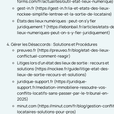
forms.com/fr/actualites/outil-etat-lieux-numerique)
gest-in.fr (https://gest-in.fr/ia-et-etats-des-lieux-
nockee-simplifie-lentree-et-la-sortie-de-locataire)
États des lieux numériques : peut-on s’y fier
juridiquement ? (https://lebonbail.fr/articles/etats-d
lieux-numeriques-peut-on-s-y-fier-juridiquement)
Gérer les Désaccords : Solutions et Procédures
preuveo.fr (https://preuveo.fr/blog/etat-des-lieux-
conflictuel-comment-reagir)
Litiges lors d’un état des lieux de sortie : recours et
solutions (https://nockee.fr/guide/litige-etat-des-
lieux-de-sortie-recours-et-solutions)
juridique-support.fr (https://juridique-
support.fr/mediation-immobiliere-resoudre-vos-
conflits-locatifs-sans-passer-par-le-tribunal-en-
2025)
minut.com (https://minut.com/fr/blog/gestion-confli
locataires-solutions-pour-pros)