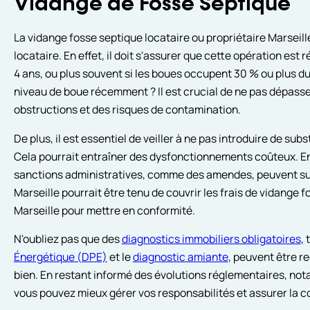
Vidange de Fosse Septique
La vidange fosse septique locataire ou propriétaire Marseill
locataire. En effet, il doit s'assurer que cette opération est
4 ans, ou plus souvent si les boues occupent 30 % ou plus du
niveau de boue récemment ? Il est crucial de ne pas dépasse
obstructions et des risques de contamination.
De plus, il est essentiel de veiller à ne pas introduire de s
Cela pourrait entraîner des dysfonctionnements coûteux. En
sanctions administratives, comme des amendes, peuvent surve
Marseille pourrait être tenu de couvrir les frais de vidange 
Marseille pour mettre en conformité.
N'oubliez pas que des
diagnostics immobiliers obligatoires
, 
Énergétique (DPE)
et le
diagnostic amiante
, peuvent être re
bien. En restant informé des évolutions réglementaires, n
vous pouvez mieux gérer vos responsabilités et assurer la c