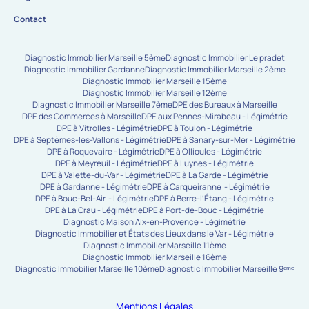
Contact
Diagnostic Immobilier Marseille 5ème
Diagnostic Immobilier Le pradet
Diagnostic Immobilier Gardanne
Diagnostic Immobilier Marseille 2ème
Diagnostic Immobilier Marseille 15ème
Diagnostic Immobilier Marseille 12ème
Diagnostic Immobilier Marseille 7ème
DPE des Bureaux à Marseille
DPE des Commerces à Marseille
DPE aux Pennes-Mirabeau - Légimétrie
DPE à Vitrolles - Légimétrie
DPE à Toulon - Légimétrie
DPE à Septèmes-les-Vallons - Légimétrie
DPE à Sanary-sur-Mer - Légimétrie
DPE à Roquevaire - Légimétrie
DPE à Ollioules - Légimétrie
DPE à Meyreuil - Légimétrie
DPE à Luynes - Légimétrie
DPE à Valette-du-Var - Légimétrie
DPE à La Garde - Légimétrie
DPE à Gardanne - Légimétrie
DPE à Carqueiranne - Légimétrie
DPE à Bouc-Bel-Air - Légimétrie
DPE à Berre-l’Étang - Légimétrie
DPE à La Crau - Légimétrie
DPE à Port-de-Bouc - Légimétrie
Diagnostic Maison Aix-en-Provence - Légimétrie
Diagnostic Immobilier et États des Lieux dans le Var - Légimétrie
Diagnostic Immobilier Marseille 11ème
Diagnostic Immobilier Marseille 16ème
Diagnostic Immobilier Marseille 10ème
Diagnostic Immobilier Marseille 9ᵉᵐᵉ
Mentions Légales