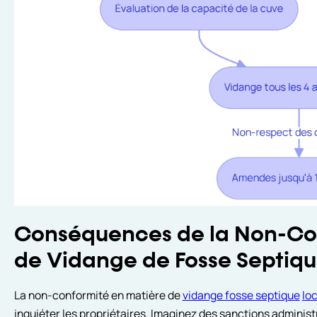
Conséquences de la Non-Con
de Vidange de Fosse Septiq
La non-conformité en matière de
vidange fosse septique
loc
inquiéter les propriétaires. Imaginez des sanctions adminis