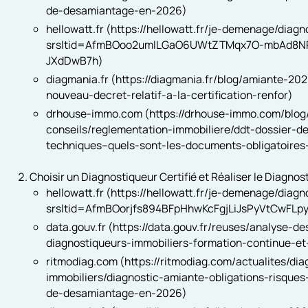
de-desamiantage-en-2026)
hellowatt.fr (https://hellowatt.fr/je-demenage/diag
srsltid=AfmBOoo2umlLGaO6UWtZTMqx7O-mbAd8NP
JXdDwB7h)
diagmania.fr (https://diagmania.fr/blog/amiante-202
nouveau-decret-relatif-a-la-certification-renfor)
drhouse-immo.com (https://drhouse-immo.com/blog
conseils/reglementation-immobiliere/ddt-dossier-de
techniques--quels-sont-les-documents-obligatoire
Choisir un Diagnostiqueur Certifié et Réaliser le Diagnos
hellowatt.fr (https://hellowatt.fr/je-demenage/diag
srsltid=AfmBOorjfs894BFpHhwKcFgjLiJsPyVtCwFLp
data.gouv.fr (https://data.gouv.fr/reuses/analyse-de
diagnostiqueurs-immobiliers-formation-continue-et
ritmodiag.com (https://ritmodiag.com/actualites/dia
immobiliers/diagnostic-amiante-obligations-risques
de-desamiantage-en-2026)