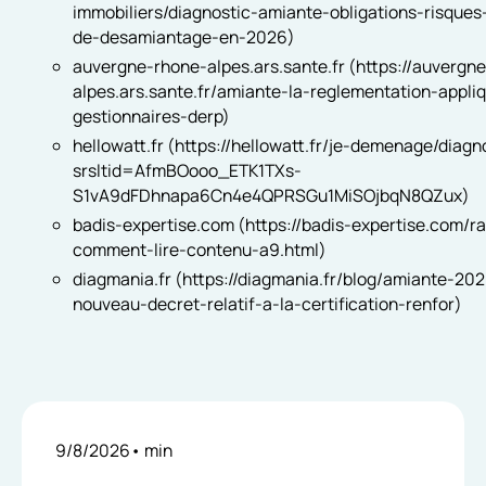
immobiliers/diagnostic-amiante-obligations-risques
de-desamiantage-en-2026)
auvergne-rhone-alpes.ars.sante.fr (https://auvergn
alpes.ars.sante.fr/amiante-la-reglementation-appli
gestionnaires-derp)
hellowatt.fr (https://hellowatt.fr/je-demenage/diag
srsltid=AfmBOooo_ETK1TXs-
S1vA9dFDhnapa6Cn4e4QPRSGu1MiSOjbqN8QZux)
badis-expertise.com (https://badis-expertise.com/r
comment-lire-contenu-a9.html)
diagmania.fr (https://diagmania.fr/blog/amiante-202
nouveau-decret-relatif-a-la-certification-renfor)
9/8/2026
•
min