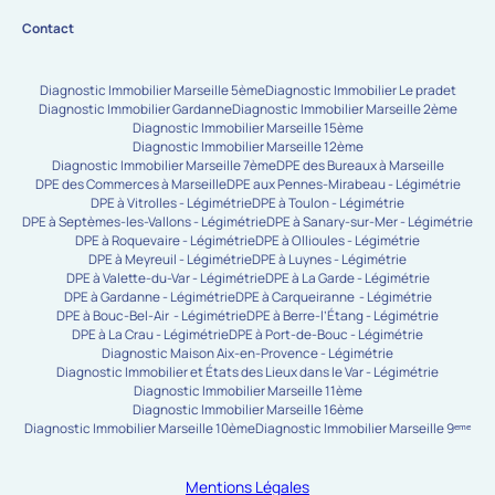
Contact
Diagnostic Immobilier Marseille 5ème
Diagnostic Immobilier Le pradet
Diagnostic Immobilier Gardanne
Diagnostic Immobilier Marseille 2ème
Diagnostic Immobilier Marseille 15ème
Diagnostic Immobilier Marseille 12ème
Diagnostic Immobilier Marseille 7ème
DPE des Bureaux à Marseille
DPE des Commerces à Marseille
DPE aux Pennes-Mirabeau - Légimétrie
DPE à Vitrolles - Légimétrie
DPE à Toulon - Légimétrie
DPE à Septèmes-les-Vallons - Légimétrie
DPE à Sanary-sur-Mer - Légimétrie
DPE à Roquevaire - Légimétrie
DPE à Ollioules - Légimétrie
DPE à Meyreuil - Légimétrie
DPE à Luynes - Légimétrie
DPE à Valette-du-Var - Légimétrie
DPE à La Garde - Légimétrie
DPE à Gardanne - Légimétrie
DPE à Carqueiranne - Légimétrie
DPE à Bouc-Bel-Air - Légimétrie
DPE à Berre-l’Étang - Légimétrie
DPE à La Crau - Légimétrie
DPE à Port-de-Bouc - Légimétrie
Diagnostic Maison Aix-en-Provence - Légimétrie
Diagnostic Immobilier et États des Lieux dans le Var - Légimétrie
Diagnostic Immobilier Marseille 11ème
Diagnostic Immobilier Marseille 16ème
Diagnostic Immobilier Marseille 10ème
Diagnostic Immobilier Marseille 9ᵉᵐᵉ
Mentions Légales