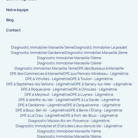
Notre équipe
Blog
Contact
Diagnostic Immobilier Marseille 5ème
Diagnostic Immobilier Le pradet
Diagnostic Immobilier Gardanne
Diagnostic Immobilier Marseille 2ème
Diagnostic Immobilier Marseille 15ème
Diagnostic Immobilier Marseille 12ème
Diagnostic Immobilier Marseille 7ème
DPE des Bureaux à Marseille
DPE des Commerces à Marseille
DPE aux Pennes-Mirabeau - Légimétrie
DPE à Vitrolles - Légimétrie
DPE à Toulon - Légimétrie
DPE à Septèmes-les-Vallons - Légimétrie
DPE à Sanary-sur-Mer - Légimétrie
DPE à Roquevaire - Légimétrie
DPE à Ollioules - Légimétrie
DPE à Meyreuil - Légimétrie
DPE à Luynes - Légimétrie
DPE à Valette-du-Var - Légimétrie
DPE à La Garde - Légimétrie
DPE à Gardanne - Légimétrie
DPE à Carqueiranne - Légimétrie
DPE à Bouc-Bel-Air - Légimétrie
DPE à Berre-l’Étang - Légimétrie
DPE à La Crau - Légimétrie
DPE à Port-de-Bouc - Légimétrie
Diagnostic Maison Aix-en-Provence - Légimétrie
Diagnostic Immobilier et États des Lieux dans le Var - Légimétrie
Diagnostic Immobilier Marseille 11ème
Diagnostic Immobilier Marseille 16ème