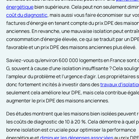
énergétique
bien supérieure. Cela peut non seulement dimin
coût du diagnostic
, mais aussi vous faire économiser sur vo
factures d'énergie en tenant compte du prix DPE des maiso
anciennes. En revanche, une mauvaise isolation peut entraî
consommation d'énergie élevée, ce qui se traduit par un DP
favorable et un prix DPE des maisons anciennes plus élevé.
Saviez-vous qu'environ 600 000 logements en France sont 
G, souvent à cause d'une isolation insuffisante ? Cela soulig
l'ampleur du problème et l'urgence d'agir. Les propriétaires 
donc fortement incités à investir dans des
travaux d'isolatio
seulement cela améliore leur DPE, mais cela contribue égal
augmenter le prix DPE des maisons anciennes.
Des études montrent que les maisons bien isolées peuvent 
les coûts de diagnostic de 10 à 20 %. Cela démontre à quel p
bonne isolation est cruciale pour optimiser la performance
énergétique et
diminuer les dépenses associées
au prix DPE